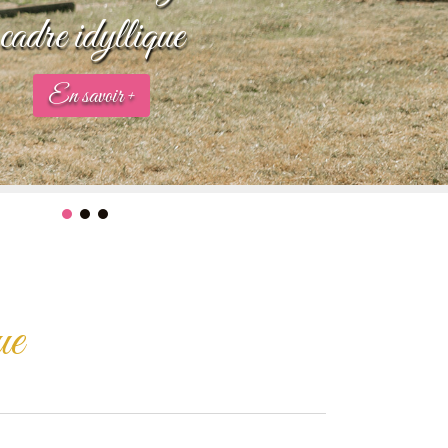
cadre idyllique
En savoir +
ue