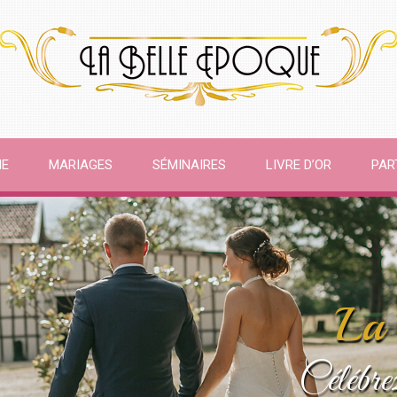
NE
MARIAGES
SÉMINAIRES
LIVRE D’OR
PAR
La 
Célébrez